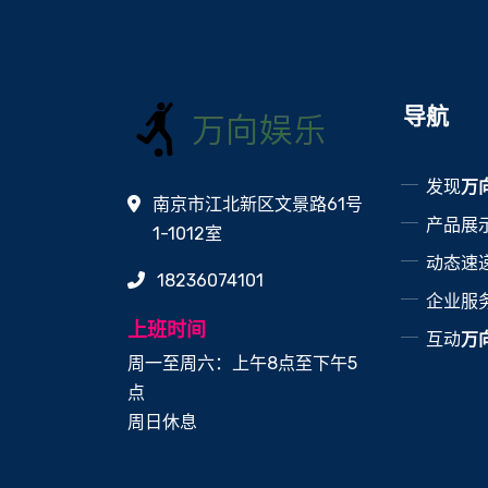
导航
发现
万
南京市江北新区文景路61号
产品展
1-1012室
动态速
18236074101
企业服
上班时间
互动
万
周一至周六：上午8点至下午5
点
周日休息