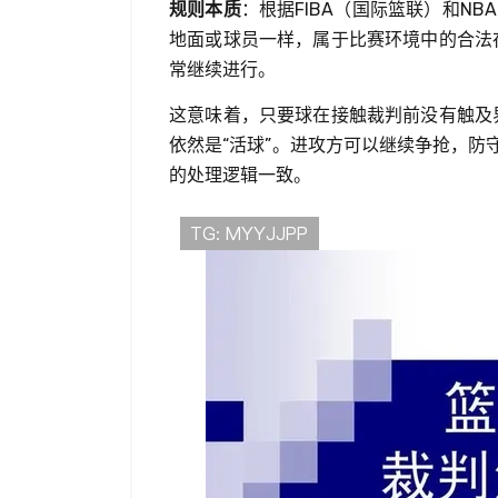
规则本质
：根据FIBA（国际篮联）和N
地面或球员一样，属于比赛环境中的合法
常继续进行。
这意味着，只要球在接触裁判前没有触及
依然是“活球”。进攻方可以继续争抢，防
的处理逻辑一致。