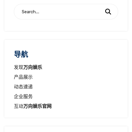
导航
发现
万向娱乐
产品展示
动态速递
企业服务
互动
万向娱乐官网