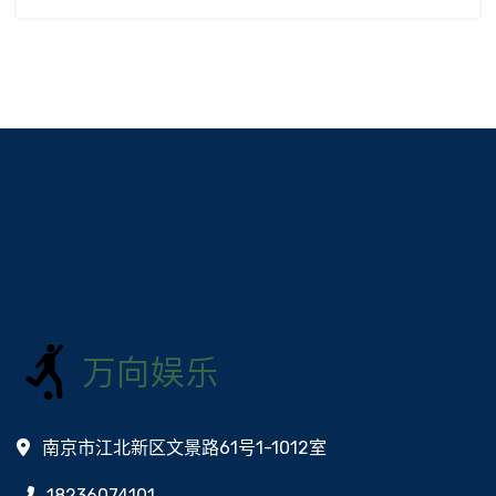
南京市江北新区文景路61号1-1012室
18236074101