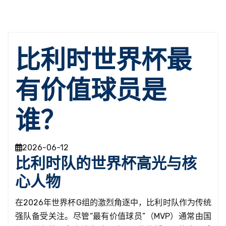
比利时世界杯最
有价值球员是
谁？
2026-06-12
比利时队的世界杯高光与核
心人物
在2026年世界杯G组的激烈角逐中，比利时队作为传统
强队备受关注。尽管“最有价值球员”（MVP）通常由国