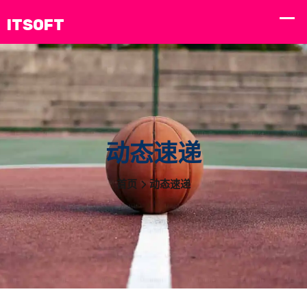
动态速递
首页
动态速递