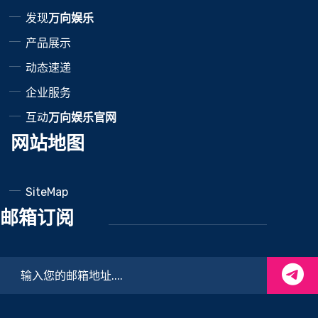
发现
万向娱乐
产品展示
动态速递
企业服务
互动
万向娱乐官网
网站地图
SiteMap
邮箱订阅