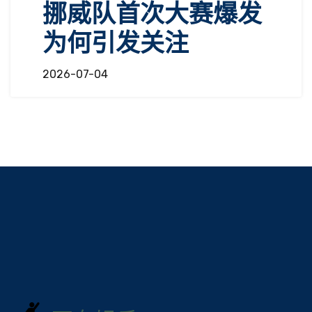
挪威队首次大赛爆发
为何引发关注
2026-07-04