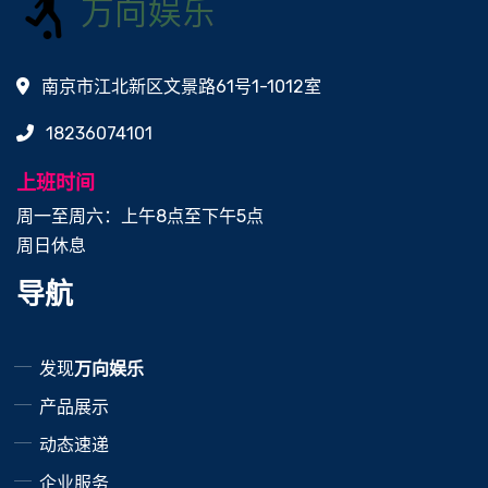
南京市江北新区文景路61号1-1012室
18236074101
上班时间
周一至周六：上午8点至下午5点
周日休息
导航
发现
万向娱乐
产品展示
动态速递
企业服务