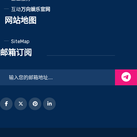
互动
万向娱乐官网
网站地图
SiteMap
邮箱订阅