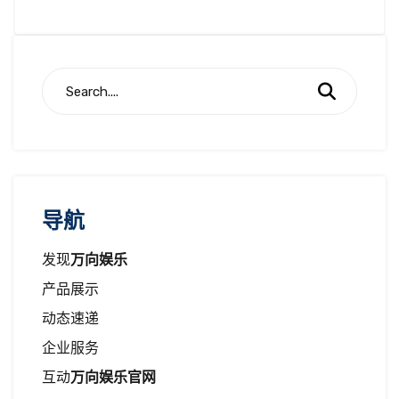
导航
发现
万向娱乐
产品展示
动态速递
企业服务
互动
万向娱乐官网